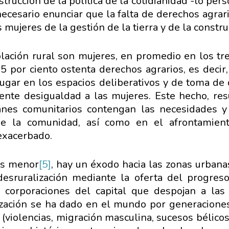
rucción de la política de la cotidianidad -lo perso
necesario enunciar que la falta de derechos agr
s mujeres de la gestión de la tierra y de la constru
lación rural son mujeres, en promedio en los tre
 por ciento ostenta derechos agrarios, es decir, 
lugar en los espacios deliberativos y de toma de
nte desigualdad a las mujeres. Este hecho, resu
planes comunitarios contengan las necesidades y
 de la comunidad, así como en el afrontamien
exacerbado.
 es menor
[5]
, hay un éxodo hacia las zonas urban
desruralización mediante la oferta del progreso
corporaciones del capital que despojan a las
zación se ha dado en el mundo por generaciones
 (violencias, migración masculina, sucesos bélico