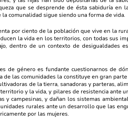
es, y las hijas han sido depositarias de la sabi
queza que se desprende de ésta sabiduría en la
e la comunalidad sigue siendo una forma de vida.
ta por ciento de la población que vive en la rur
ducen la vida en los territorios, con todas sus im
ajo, dentro de un contexto de desigualdades es
les de género es fundante cuestionarnos de dó
rza de las comunidades la constituye en gran parte
ultivadoras de la tierra, sanadoras y parteras, al
erritorio y la vida, y pilares de resistencia ante 
as y campesinas, y dañan los sistemas ambiental
comunidades rurales ante un desarrollo que las 
óricamente por las mujeres.